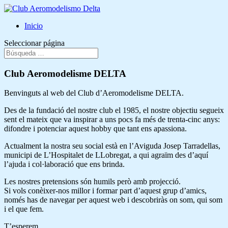
Inicio
Seleccionar página
Club Aeromodelisme DELTA
Benvinguts al web del Club d’Aeromodelisme DELTA.
Des de la fundació del nostre club el 1985, el nostre objectiu segueix
sent el mateix que va inspirar a uns pocs fa més de trenta-cinc anys:
difondre i potenciar aquest hobby que tant ens apassiona.
Actualment la nostra seu social està en l’Aviguda Josep Tarradellas,
municipi de L’Hospitalet de LLobregat, a qui agraïm des d’aquí
l’ajuda i col·laboració que ens brinda.
Les nostres pretensions són humils però amb projecció.
Si vols conèixer-nos millor i formar part d’aquest grup d’amics,
només has de navegar per aquest web i descobriràs on som, qui som
i el que fem.
T’esperem.